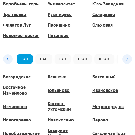
Воробьёвы горы
Университет
Юго-Западная
Тропарёво
Румянцево
Саларьево
Филатов Луг
Прокшино
Ольховая
Новомосковская
Потапово
ВАО
ЦАО
САО
СВАО
ЮВАО
ЮАО
Богородское
Вешняки
Восточный
Восточное
Гольяново
Ивановское
Измайлово
Косино-
Измайлово
Метрогородок
Ухтомский
Новогиреево
Новокосино
Перово
Северное
Преображенское
Соколиная Гора