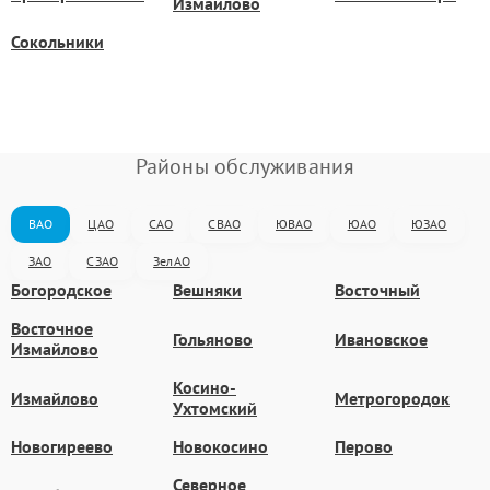
Измайлово
Сокольники
Районы обслуживания
ВАО
ЦАО
САО
СВАО
ЮВАО
ЮАО
ЮЗАО
ЗАО
СЗАО
ЗелАО
Богородское
Вешняки
Восточный
Восточное
Гольяново
Ивановское
Измайлово
Косино-
Измайлово
Метрогородок
Ухтомский
Новогиреево
Новокосино
Перово
Северное