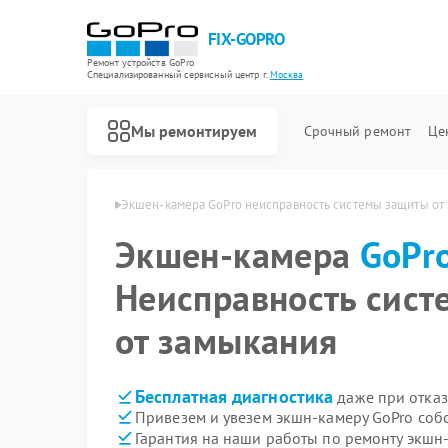
FIX-GOPRO
Ремонт устройств GoPro
Специализированный cервисный центр г.
Москва
Мы ремонтируем
Срочный ремонт
Це
мер GoPro в Москве
Экшен-камера GoPro неисправность системы защиты от
Экшен-камера
Ремонт квадрокоптеров GoPro
GoPr
Неисправность сис
от замыкания
Бесплатная диагностика
даже при отказ
Привезем и увезем экшн-камеру GoPro соб
Гарантия на наши работы по ремонту экшн