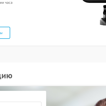
ии часа
ны
цию