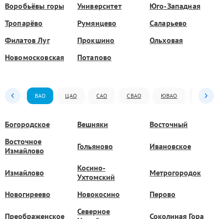
Воробьёвы горы
Университет
Юго-Западная
Тропарёво
Румянцево
Саларьево
Филатов Луг
Прокшино
Ольховая
Новомосковская
Потапово
ВАО
ЦАО
САО
СВАО
ЮВАО
ЮАО
Богородское
Вешняки
Восточный
Восточное
Гольяново
Ивановское
Измайлово
Косино-
Измайлово
Метрогородок
Ухтомский
Новогиреево
Новокосино
Перово
Северное
Преображенское
Соколиная Гора