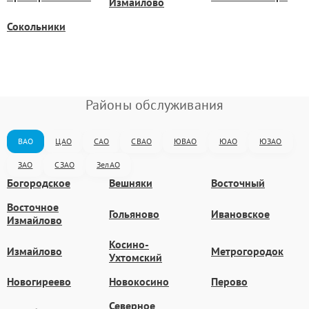
Измайлово
Сокольники
Районы обслуживания
ВАО
ЦАО
САО
СВАО
ЮВАО
ЮАО
ЮЗАО
ЗАО
СЗАО
ЗелАО
Богородское
Вешняки
Восточный
Восточное
Гольяново
Ивановское
Измайлово
Косино-
Измайлово
Метрогородок
Ухтомский
Новогиреево
Новокосино
Перово
Северное