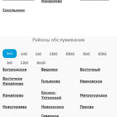
Измайлово
Сокольники
Районы обслуживания
ВАО
ЦАО
САО
СВАО
ЮВАО
ЮАО
ЮЗАО
ЗАО
СЗАО
ЗелАО
Богородское
Вешняки
Восточный
Восточное
Гольяново
Ивановское
Измайлово
Косино-
Измайлово
Метрогородок
Ухтомский
Новогиреево
Новокосино
Перово
Северное