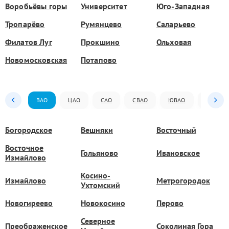
Воробьёвы горы
Университет
Юго-Западная
Тропарёво
Румянцево
Саларьево
Филатов Луг
Прокшино
Ольховая
Новомосковская
Потапово
ВАО
ЦАО
САО
СВАО
ЮВАО
ЮАО
Богородское
Вешняки
Восточный
Восточное
Гольяново
Ивановское
Измайлово
Косино-
Измайлово
Метрогородок
Ухтомский
Новогиреево
Новокосино
Перово
Северное
Преображенское
Соколиная Гора