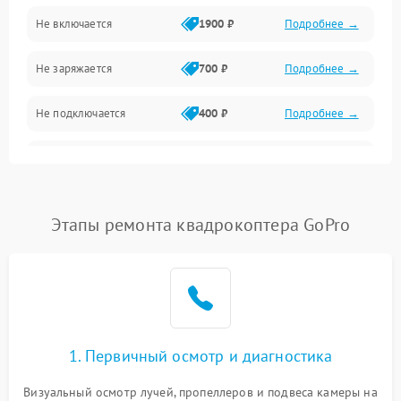
Механические повреждения
Не включается
1900 ₽
Подробнее →
Программные сбои
Не заряжается
700 ₽
Подробнее →
Связь и телеметрия
Не подключается
400 ₽
Подробнее →
Температурные и внешние факторы
Нет изображения
2300 ₽
Подробнее →
Пропеллеры
Этапы ремонта квадрокоптера GoPro
Камеры
1. Первичный осмотр и диагностика
Визуальный осмотр лучей, пропеллеров и подвеса камеры на