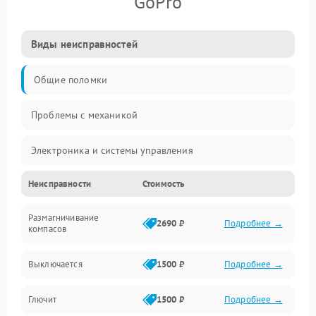
GoPro
Виды неисправностей
Общие поломки
Проблемы с механикой
Электроника и системы управления
Неисправности
Стоимость
Проблемы с сигналом
Размагничивание
Двигатели и силовая установка
2690 ₽
Подробнее →
компасов
ESC и питание
Выключается
1500 ₽
Подробнее →
Камера и подвес
Глючит
1500 ₽
Подробнее →