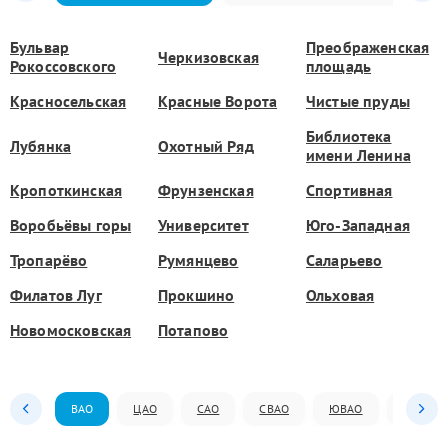
Бульвар
Преображенская
Черкизовская
Рокоссовского
площадь
Красносельская
Красные Ворота
Чистые пруды
Библиотека
Лубянка
Охотный Ряд
имени Ленина
Кропоткинская
Фрунзенская
Спортивная
Воробьёвы горы
Университет
Юго-Западная
Тропарёво
Румянцево
Саларьево
Филатов Луг
Прокшино
Ольховая
Новомосковская
Потапово
ВАО
ЦАО
САО
СВАО
ЮВАО
ЮАО