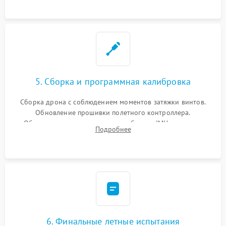
5. Сборка и программная калибровка
Сборка дрона с соблюдением моментов затяжки винтов.
Обновление прошивки полетного контроллера.
Обязательная программная калибровка IMU-сенсоров,
Подробнее
компаса, датчиков позиционирования и горизонта подвеса
камеры.
6. Финальные летные испытания