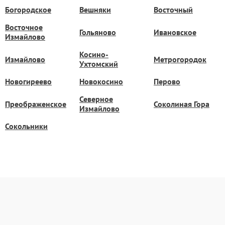
Богородское
Вешняки
Восточный
Восточное
Гольяново
Ивановское
Измайлово
Косино-
Измайлово
Метрогородок
Ухтомский
Новогиреево
Новокосино
Перово
Северное
Преображенское
Соколиная Гора
Измайлово
Сокольники