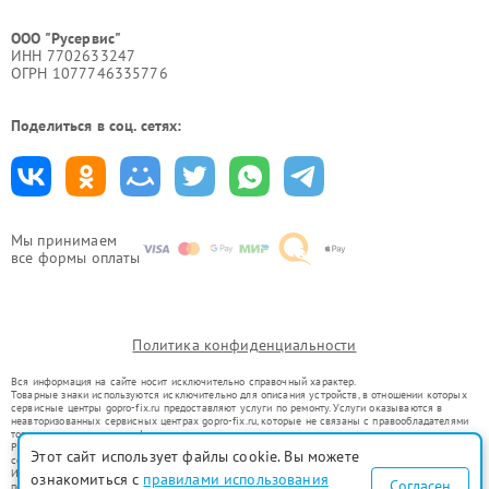
ООО "Русервис"
ИНН 7702633247
ОГРН 1077746335776
Поделиться в соц. сетях:
Мы принимаем
все формы оплаты
Политика конфиденциальности
Вся информация на сайте носит исключительно справочный характер.
Товарные знаки используются исключительно для описания устройств, в отношении которых
сервисные центры gopro-fix.ru предоставляют услуги по ремонту. Услуги оказываются в
неавторизованных сервисных центрах gopro-fix.ru, которые не связаны с правообладателями
товарных знаков или их официальными представителями.
Ремонт осуществляется для устройств, уже введенных в гражданский оборот в соответствии
Этот сайт использует файлы cookie. Вы можете
со статьей 1487 ГК РФ.
Использование товарных знаков не преследует цели индивидуализации услуг или введения
ознакомиться с
правилами использования
Согласен
потребителей в заблуждение, а служит для информирования о предоставляемых услугах по