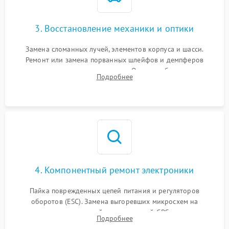
3. Восстановление механики и оптики
Замена сломанных лучей, элементов корпуса и шасси.
Ремонт или замена порванных шлейфов и демпферов
трехосевого подвеса камеры. Очистка объектива,
Подробнее
восстановление механизма фокусировки. Установка новых
пропеллеров.
4. Компонентный ремонт электроники
Пайка поврежденных цепей питания и регуляторов
оборотов (ESC). Замена выгоревших микросхем на
материнской плате, модулей GPS
Подробнее