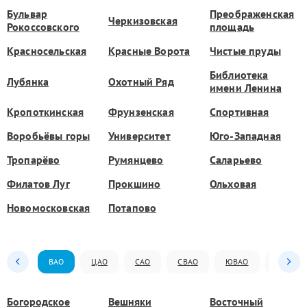
Бульвар
Преображенская
Черкизовская
Рокоссовского
площадь
Красносельская
Красные Ворота
Чистые пруды
Библиотека
Лубянка
Охотный Ряд
имени Ленина
Кропоткинская
Фрунзенская
Спортивная
Воробьёвы горы
Университет
Юго-Западная
Тропарёво
Румянцево
Саларьево
Филатов Луг
Прокшино
Ольховая
Новомосковская
Потапово
ВАО
ЦАО
САО
СВАО
ЮВАО
ЮАО
Богородское
Вешняки
Восточный