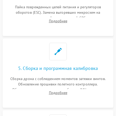
Пайка поврежденных цепей питания и регуляторов
оборотов (ESC). Замена выгоревших микросхем на
материнской плате, модулей GPS
Подробнее
5. Сборка и программная калибровка
Сборка дрона с соблюдением моментов затяжки винтов.
Обновление прошивки полетного контроллера.
Обязательная программная калибровка IMU-сенсоров,
Подробнее
компаса, датчиков позиционирования и горизонта подвеса
камеры.