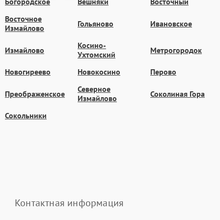
Богородское
Вешняки
Восточный
Восточное
Гольяново
Ивановское
Измайлово
Косино-
Измайлово
Метрогородок
Ухтомский
Новогиреево
Новокосино
Перово
Северное
Преображенское
Соколиная Гора
Измайлово
Сокольники
Контактная информация