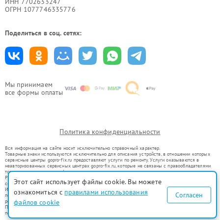
ИНН 7702633247
ОГРН 1077746335776
Поделиться в соц. сетях:
Мы принимаем
все формы оплаты
Политика конфиденциальности
Вся информация на сайте носит исключительно справочный характер.
Товарные знаки используются исключительно для описания устройств, в отношении которых
сервисные центры gopro-fix.ru предоставляют услуги по ремонту. Услуги оказываются в
неавторизованных сервисных центрах gopro-fix.ru, которые не связаны с правообладателями
товарных знаков или их официальными представителями.
Ремонт осуществляется для устройств, уже введенных в гражданский оборот в соответствии
Этот сайт использует файлы cookie. Вы можете
со статьей 1487 ГК РФ.
Использование товарных знаков не преследует цели индивидуализации услуг или введения
ознакомиться с
правилами использования
Согласен
потребителей в заблуждение, а служит для информирования о предоставляемых услугах по
ремонту техники указанных брендов.
файлов cookie
Представленная на сайте информация не является публичной офертой, определяемой
положениями Статьи 437(2) Гражданского кодекса РФ