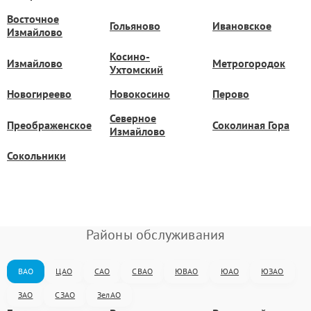
Восточное
Гольяново
Ивановское
Измайлово
Косино-
Измайлово
Метрогородок
Ухтомский
Новогиреево
Новокосино
Перово
Северное
Преображенское
Соколиная Гора
Измайлово
Сокольники
Районы обслуживания
ВАО
ЦАО
САО
СВАО
ЮВАО
ЮАО
ЮЗАО
ЗАО
СЗАО
ЗелАО