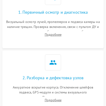
1. Первичный осмотр и диагностика
Визуальный осмотр лучей, пропеллеров и подвеса камеры на
наличие трещин. Проверка включения, связи с пультом ДУ и
передачи видеосигнала. Считывание логов ошибок через
Подробнее
полетное ПО для определения характера неисправности.
2. Разборка и дефектовка узлов
Аккуратное вскрытие корпуса. Отключение шлейфов
подвеса, GPS-модуля и системы визуального
позиционирования. Проверка полетного контроллера,
Подробнее
регуляторов оборотов (ESC) и бесколлекторных моторов на