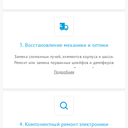
короткое замыкание.
3. Восстановление механики и оптики
Замена сломанных лучей, элементов корпуса и шасси.
Ремонт или замена порванных шлейфов и демпферов
трехосевого подвеса камеры. Очистка объектива,
Подробнее
восстановление механизма фокусировки. Установка новых
пропеллеров.
4. Компонентный ремонт электроники