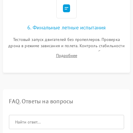
6. Финальные летные испытания
Тестовый запуск двигателей без пропеллеров. Проверка
дрона в режиме зависания и полета. Контроль стабильности
удержания точки, качества передачи видео, работы системы
Подробнее
возврата домой (RTH) и дальности радиосвязи.
FAQ. Ответы на вопросы