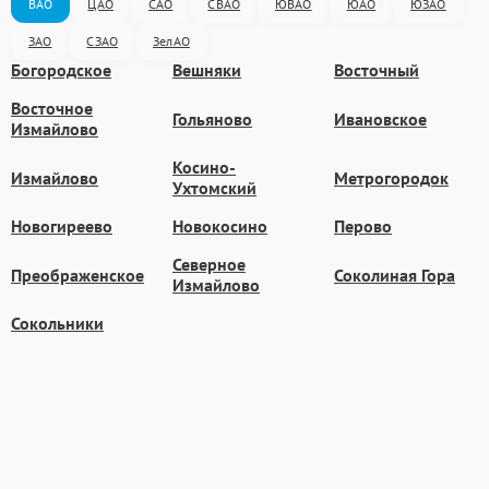
ВАО
ЦАО
САО
СВАО
ЮВАО
ЮАО
ЮЗАО
ЗАО
СЗАО
ЗелАО
Богородское
Вешняки
Восточный
Восточное
Гольяново
Ивановское
Измайлово
Косино-
Измайлово
Метрогородок
Ухтомский
Новогиреево
Новокосино
Перово
Северное
Преображенское
Соколиная Гора
Измайлово
Сокольники