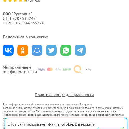
4.9-5.0
ООО "Русервис"
ИНН 7702633247
ОГРН 1077746335776
Поделиться в соц. сетях:
Мы принимаем
все формы оплаты
Политика конфиденциальности
Вся информация на сайте носит исключительно справочный характер.
Товарные знаки используются исключительно для описания устройств, в отношении которых
сервисные центры gopro-fix.ru предоставляют услуги по ремонту. Услуги оказываются в
неавторизованных сервисных центрах gopro-fix.ru, которые не связаны с правообладателями
товарных знаков или их официальными представителями.
Ремонт осуществляется для устройств, уже введенных в гражданский оборот в соответствии
Этот сайт использует файлы cookie. Вы можете
со статьей 1487 ГК РФ.
Использование товарных знаков не преследует цели индивидуализации услуг или введения