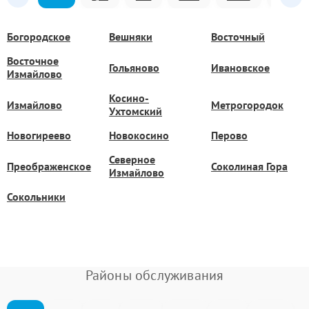
Богородское
Вешняки
Восточный
Восточное
Гольяново
Ивановское
Измайлово
Косино-
Измайлово
Метрогородок
Ухтомский
Новогиреево
Новокосино
Перово
Северное
Преображенское
Соколиная Гора
Измайлово
Сокольники
Районы обслуживания