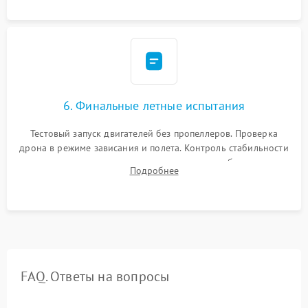
камеры.
6. Финальные летные испытания
Тестовый запуск двигателей без пропеллеров. Проверка
дрона в режиме зависания и полета. Контроль стабильности
удержания точки, качества передачи видео, работы системы
Подробнее
возврата домой (RTH) и дальности радиосвязи.
FAQ. Ответы на вопросы