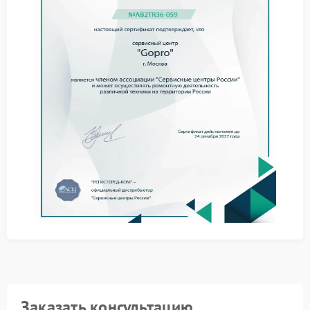
управления полетом.
Этапы профессионального
обслуживания
Процесс выстраивается последовательно:
Диагностика платы связи и антенн.
Настройка и обновление программной части.
Контроль стабильности соединения.
Сервис Gopro ориентирован на точную настройку
взаимодействия между всеми элементами системы
без риска для электроники.
Почему стоит выбрать
профильный подход
Эксперименты с настройками без опыта приводят к
новым сбоям. Сервисный центр Gopro работает с
оригинальными компонентами и знает архитектуру
дронов этого бренда, что обеспечивает надежное
Заказать консультацию