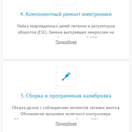
4. Компонентный ремонт электроники
Пайка поврежденных цепей питания и регуляторов
оборотов (ESC). Замена выгоревших микросхем на
материнской плате, модулей GPS
Подробнее
5. Сборка и программная калибровка
Сборка дрона с соблюдением моментов затяжки винтов.
Обновление прошивки полетного контроллера.
Обязательная программная калибровка IMU-сенсоров,
Подробнее
компаса, датчиков позиционирования и горизонта подвеса