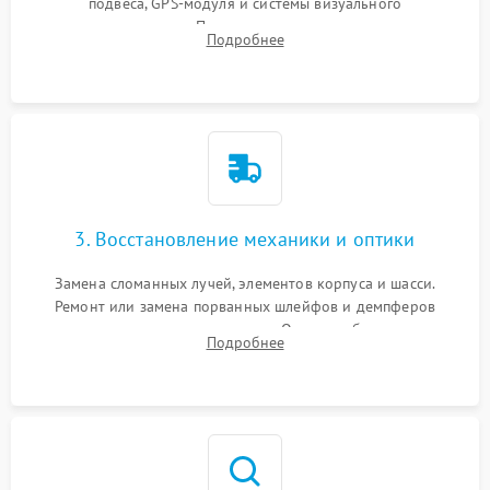
подвеса, GPS-модуля и системы визуального
позиционирования. Проверка полетного контроллера,
Подробнее
регуляторов оборотов (ESC) и бесколлекторных моторов на
короткое замыкание.
3. Восстановление механики и оптики
Замена сломанных лучей, элементов корпуса и шасси.
Ремонт или замена порванных шлейфов и демпферов
трехосевого подвеса камеры. Очистка объектива,
Подробнее
восстановление механизма фокусировки. Установка новых
пропеллеров.