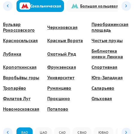
Сокольническая
Большая кольцевая
Бульвар
Преображенская
Черкизовская
Рокоссовского
площадь
Красносельская
Красные Ворота
Чистые пруды
Библиотека
Лубянка
Охотный Ряд
имени Ленина
Кропоткинская
Фрунзенская
Спортивная
Воробьёвы горы
Университет
Юго-Западная
Тропарёво
Румянцево
Саларьево
Филатов Луг
Прокшино
Ольховая
Новомосковская
Потапово
ВАО
ЦАО
САО
СВАО
ЮВАО
ЮАО