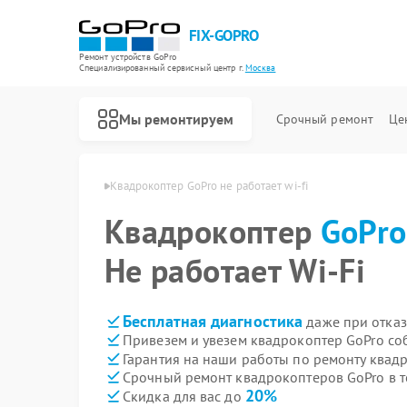
FIX-GOPRO
Ремонт устройств GoPro
Специализированный cервисный центр г.
Москва
Мы ремонтируем
Срочный ремонт
Це
еров GoPro в Москве
Квадрокоптер GoPro не работает wi-fi
Квадрокоптер
GoPro
Не работает Wi-Fi
Бесплатная диагностика
даже при отказ
Привезем и увезем квадрокоптер GoPro со
Гарантия на наши работы по ремонту квад
Срочный ремонт квадрокоптеров GoPro в т
20%
Скидка для вас до