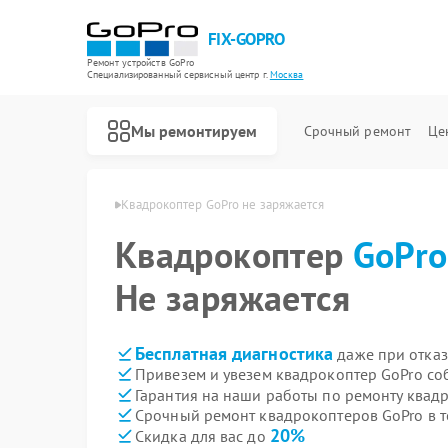
FIX-GOPRO
Ремонт устройств GoPro
Специализированный cервисный центр г.
Москва
Мы ремонтируем
Срочный ремонт
Це
еров GoPro в Москве
Квадрокоптер GoPro не заряжается
Квадрокоптер
GoPro
Не заряжается
Бесплатная диагностика
даже при отказ
Привезем и увезем квадрокоптер GoPro со
Гарантия на наши работы по ремонту квад
Срочный ремонт квадрокоптеров GoPro в т
20%
Скидка для вас до