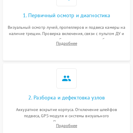
1. Первичный осмотр и диагностика
Визуальный осмотр лучей, пропеллеров и подвеса камеры на
наличие трещин. Проверка включения, связи с пультом ДУ и
передачи видеосигнала. Считывание логов ошибок через
Подробнее
полетное ПО для определения характера неисправности.
2. Разборка и дефектовка узлов
Аккуратное вскрытие корпуса. Отключение шлейфов
подвеса, GPS-модуля и системы визуального
позиционирования. Проверка полетного контроллера,
Подробнее
регуляторов оборотов (ESC) и бесколлекторных моторов на