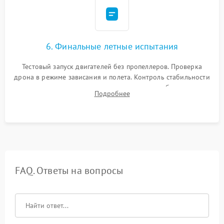
6. Финальные летные испытания
Тестовый запуск двигателей без пропеллеров. Проверка
дрона в режиме зависания и полета. Контроль стабильности
удержания точки, качества передачи видео, работы системы
Подробнее
возврата домой (RTH) и дальности радиосвязи.
FAQ. Ответы на вопросы