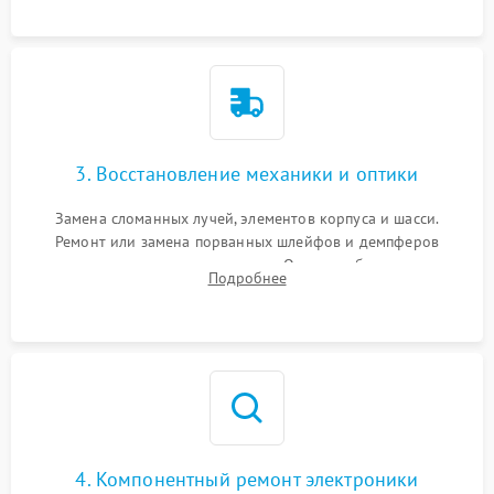
короткое замыкание.
3. Восстановление механики и оптики
Замена сломанных лучей, элементов корпуса и шасси.
Ремонт или замена порванных шлейфов и демпферов
трехосевого подвеса камеры. Очистка объектива,
Подробнее
восстановление механизма фокусировки. Установка новых
пропеллеров.
4. Компонентный ремонт электроники