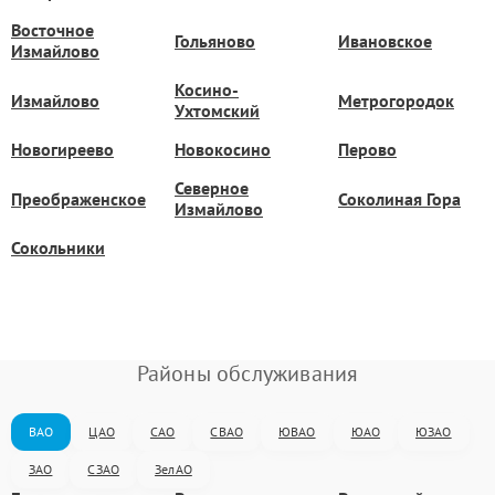
Восточное
Гольяново
Ивановское
Измайлово
Косино-
Измайлово
Метрогородок
Ухтомский
Новогиреево
Новокосино
Перово
Северное
Преображенское
Соколиная Гора
Измайлово
Сокольники
Районы обслуживания
ВАО
ЦАО
САО
СВАО
ЮВАО
ЮАО
ЮЗАО
ЗАО
СЗАО
ЗелАО