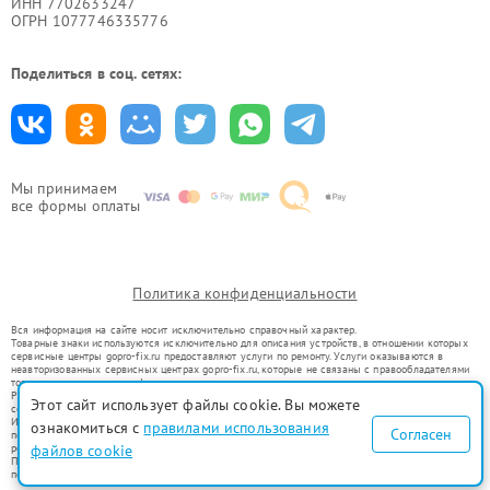
ИНН 7702633247
ОГРН 1077746335776
Поделиться в соц. сетях:
Мы принимаем
все формы оплаты
Политика конфиденциальности
Вся информация на сайте носит исключительно справочный характер.
Товарные знаки используются исключительно для описания устройств, в отношении которых
сервисные центры gopro-fix.ru предоставляют услуги по ремонту. Услуги оказываются в
неавторизованных сервисных центрах gopro-fix.ru, которые не связаны с правообладателями
товарных знаков или их официальными представителями.
Ремонт осуществляется для устройств, уже введенных в гражданский оборот в соответствии
Этот сайт использует файлы cookie. Вы можете
со статьей 1487 ГК РФ.
Использование товарных знаков не преследует цели индивидуализации услуг или введения
ознакомиться с
правилами использования
Согласен
потребителей в заблуждение, а служит для информирования о предоставляемых услугах по
ремонту техники указанных брендов.
файлов cookie
Представленная на сайте информация не является публичной офертой, определяемой
положениями Статьи 437(2) Гражданского кодекса РФ