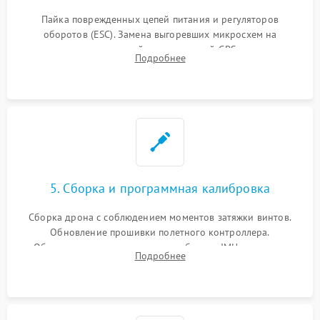
Пайка поврежденных цепей питания и регуляторов
оборотов (ESC). Замена выгоревших микросхем на
материнской плате, модулей GPS
Подробнее
5. Сборка и программная калибровка
Сборка дрона с соблюдением моментов затяжки винтов.
Обновление прошивки полетного контроллера.
Обязательная программная калибровка IMU-сенсоров,
Подробнее
компаса, датчиков позиционирования и горизонта подвеса
камеры.