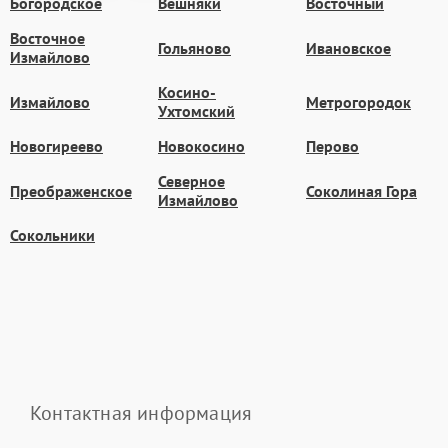
Богородское
Вешняки
Восточный
Восточное
Гольяново
Ивановское
Измайлово
Косино-
Измайлово
Метрогородок
Ухтомский
Новогиреево
Новокосино
Перово
Северное
Преображенское
Соколиная Гора
Измайлово
Сокольники
Контактная информация