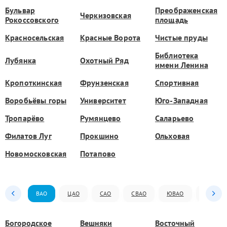
Бульвар
Преображенская
Черкизовская
Рокоссовского
площадь
Красносельская
Красные Ворота
Чистые пруды
Библиотека
Лубянка
Охотный Ряд
имени Ленина
Кропоткинская
Фрунзенская
Спортивная
Воробьёвы горы
Университет
Юго-Западная
Тропарёво
Румянцево
Саларьево
Филатов Луг
Прокшино
Ольховая
Новомосковская
Потапово
ВАО
ЦАО
САО
СВАО
ЮВАО
ЮАО
Богородское
Вешняки
Восточный