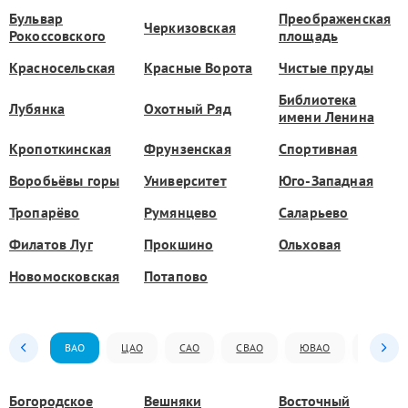
Бульвар
Преображенская
Черкизовская
Рокоссовского
площадь
Красносельская
Красные Ворота
Чистые пруды
Библиотека
Лубянка
Охотный Ряд
имени Ленина
Кропоткинская
Фрунзенская
Спортивная
Воробьёвы горы
Университет
Юго-Западная
Тропарёво
Румянцево
Саларьево
Филатов Луг
Прокшино
Ольховая
Новомосковская
Потапово
ВАО
ЦАО
САО
СВАО
ЮВАО
ЮАО
Богородское
Вешняки
Восточный