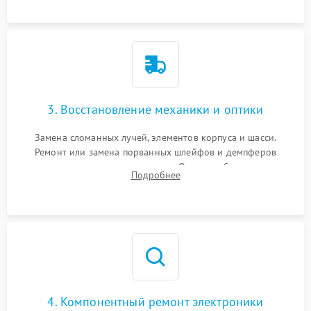
короткое замыкание.
3. Восстановление механики и оптики
Замена сломанных лучей, элементов корпуса и шасси.
Ремонт или замена порванных шлейфов и демпферов
трехосевого подвеса камеры. Очистка объектива,
Подробнее
восстановление механизма фокусировки. Установка новых
пропеллеров.
4. Компонентный ремонт электроники