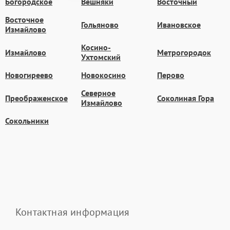
Богородское
Вешняки
Восточный
Восточное
Гольяново
Ивановское
Измайлово
Косино-
Измайлово
Метрогородок
Ухтомский
Новогиреево
Новокосино
Перово
Северное
Преображенское
Соколиная Гора
Измайлово
Сокольники
Контактная информация