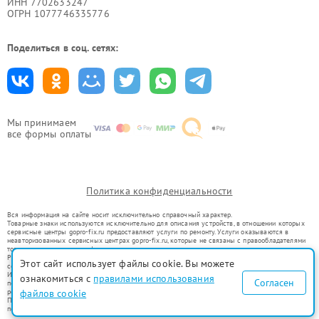
ИНН 7702633247
ОГРН 1077746335776
Поделиться в соц. сетях:
Мы принимаем
все формы оплаты
Политика конфиденциальности
Вся информация на сайте носит исключительно справочный характер.
Товарные знаки используются исключительно для описания устройств, в отношении которых
сервисные центры gopro-fix.ru предоставляют услуги по ремонту. Услуги оказываются в
неавторизованных сервисных центрах gopro-fix.ru, которые не связаны с правообладателями
товарных знаков или их официальными представителями.
Ремонт осуществляется для устройств, уже введенных в гражданский оборот в соответствии
Этот сайт использует файлы cookie. Вы можете
со статьей 1487 ГК РФ.
Использование товарных знаков не преследует цели индивидуализации услуг или введения
ознакомиться с
правилами использования
Согласен
потребителей в заблуждение, а служит для информирования о предоставляемых услугах по
ремонту техники указанных брендов.
файлов cookie
Представленная на сайте информация не является публичной офертой, определяемой
положениями Статьи 437(2) Гражданского кодекса РФ