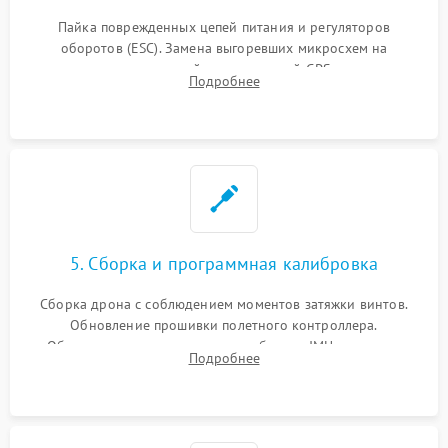
Пайка поврежденных цепей питания и регуляторов
оборотов (ESC). Замена выгоревших микросхем на
материнской плате, модулей GPS
Подробнее
5. Сборка и программная калибровка
Сборка дрона с соблюдением моментов затяжки винтов.
Обновление прошивки полетного контроллера.
Обязательная программная калибровка IMU-сенсоров,
Подробнее
компаса, датчиков позиционирования и горизонта подвеса
камеры.