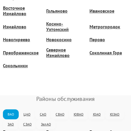
Восточное
Гольяново
Ивановское
Измайлово
Косино-
Измайлово
Метрогородок
Ухтомский
Новогиреево
Новокосино
Перово
Северное
Преображенское
Соколиная Гора
Измайлово
Сокольники
Районы обслуживания
ВАО
ЦАО
САО
СВАО
ЮВАО
ЮАО
ЮЗАО
ЗАО
СЗАО
ЗелАО