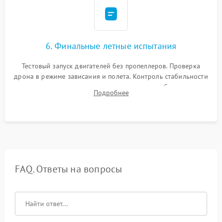
6. Финальные летные испытания
Тестовый запуск двигателей без пропеллеров. Проверка
дрона в режиме зависания и полета. Контроль стабильности
удержания точки, качества передачи видео, работы системы
Подробнее
возврата домой (RTH) и дальности радиосвязи.
FAQ. Ответы на вопросы