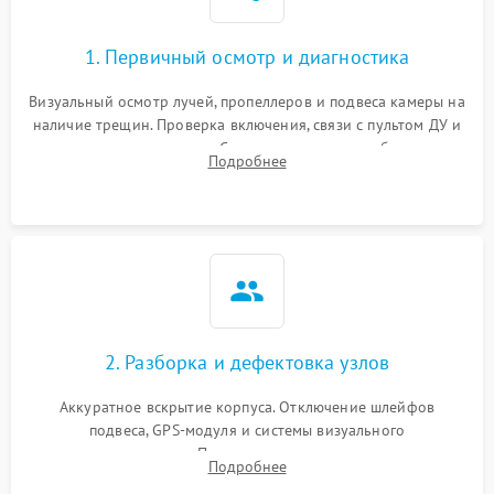
1. Первичный осмотр и диагностика
Визуальный осмотр лучей, пропеллеров и подвеса камеры на
наличие трещин. Проверка включения, связи с пультом ДУ и
передачи видеосигнала. Считывание логов ошибок через
Подробнее
полетное ПО для определения характера неисправности.
2. Разборка и дефектовка узлов
Аккуратное вскрытие корпуса. Отключение шлейфов
подвеса, GPS-модуля и системы визуального
позиционирования. Проверка полетного контроллера,
Подробнее
регуляторов оборотов (ESC) и бесколлекторных моторов на