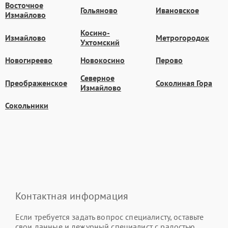
Восточное
Гольяново
Ивановское
Измайлово
Косино-
Измайлово
Метрогородок
Ухтомский
Новогиреево
Новокосино
Перово
Северное
Преображенское
Соколиная Гора
Измайлово
Сокольники
Контактная информация
Если требуется задать вопрос специалисту, оставьте
свои данные и дежурный специалист с радостью