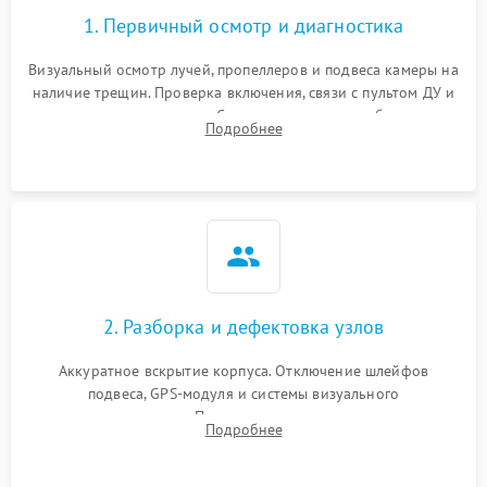
1. Первичный осмотр и диагностика
Визуальный осмотр лучей, пропеллеров и подвеса камеры на
наличие трещин. Проверка включения, связи с пультом ДУ и
передачи видеосигнала. Считывание логов ошибок через
Подробнее
полетное ПО для определения характера неисправности.
2. Разборка и дефектовка узлов
Аккуратное вскрытие корпуса. Отключение шлейфов
подвеса, GPS-модуля и системы визуального
позиционирования. Проверка полетного контроллера,
Подробнее
регуляторов оборотов (ESC) и бесколлекторных моторов на
короткое замыкание.