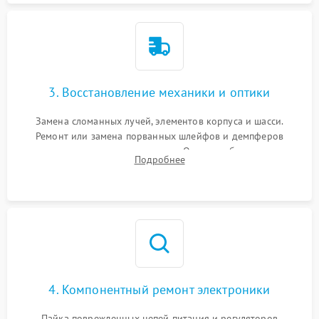
3. Восстановление механики и оптики
Замена сломанных лучей, элементов корпуса и шасси.
Ремонт или замена порванных шлейфов и демпферов
трехосевого подвеса камеры. Очистка объектива,
Подробнее
восстановление механизма фокусировки. Установка новых
пропеллеров.
4. Компонентный ремонт электроники
Пайка поврежденных цепей питания и регуляторов