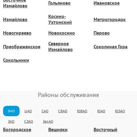
Гольяново
Ивановское
Измайлово
Косино-
Измайлово
Метрогородок
Ухтомский
Новогиреево
Новокосино
Перово
Северное
Преображенское
Соколиная Гора
Измайлово
Сокольники
Районы обслуживания
ВАО
ЦАО
САО
СВАО
ЮВАО
ЮАО
ЮЗАО
ЗАО
СЗАО
ЗелАО
Богородское
Вешняки
Восточный