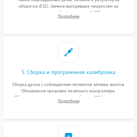
оборотов (ESC). Замена выгоревших микросхем на
материнской плате, модулей GPS
Подробнее
5. Сборка и программная калибровка
Сборка дрона с соблюдением моментов затяжки винтов.
Обновление прошивки полетного контроллера.
Обязательная программная калибровка IMU-сенсоров,
Подробнее
компаса, датчиков позиционирования и горизонта подвеса
камеры.