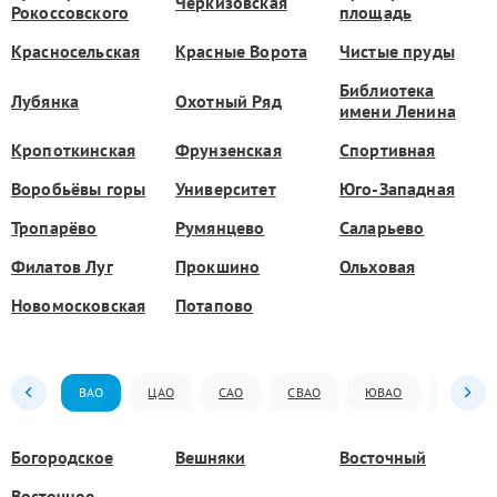
Черкизовская
Рокоссовского
площадь
Красносельская
Красные Ворота
Чистые пруды
Библиотека
Лубянка
Охотный Ряд
имени Ленина
Кропоткинская
Фрунзенская
Спортивная
Воробьёвы горы
Университет
Юго-Западная
Тропарёво
Румянцево
Саларьево
Филатов Луг
Прокшино
Ольховая
Новомосковская
Потапово
ВАО
ЦАО
САО
СВАО
ЮВАО
ЮАО
Богородское
Вешняки
Восточный
Восточное