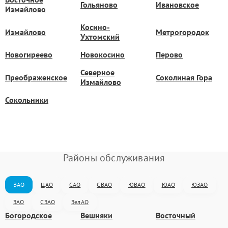
Гольяново
Ивановское
Измайлово
Косино-
Измайлово
Метрогородок
Ухтомский
Новогиреево
Новокосино
Перово
Северное
Преображенское
Соколиная Гора
Измайлово
Сокольники
Районы обслуживания
ВАО
ЦАО
САО
СВАО
ЮВАО
ЮАО
ЮЗАО
ЗАО
СЗАО
ЗелАО
Богородское
Вешняки
Восточный