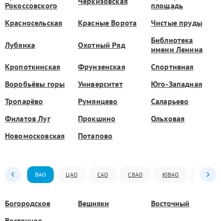
Черкизовская
Рокоссовского
площадь
Красносельская
Красные Ворота
Чистые пруды
Библиотека
Лубянка
Охотный Ряд
имени Ленина
Кропоткинская
Фрунзенская
Спортивная
Воробьёвы горы
Университет
Юго-Западная
Тропарёво
Румянцево
Саларьево
Филатов Луг
Прокшино
Ольховая
Новомосковская
Потапово
ВАО
ЦАО
САО
СВАО
ЮВАО
ЮАО
Богородское
Вешняки
Восточный
Восточное