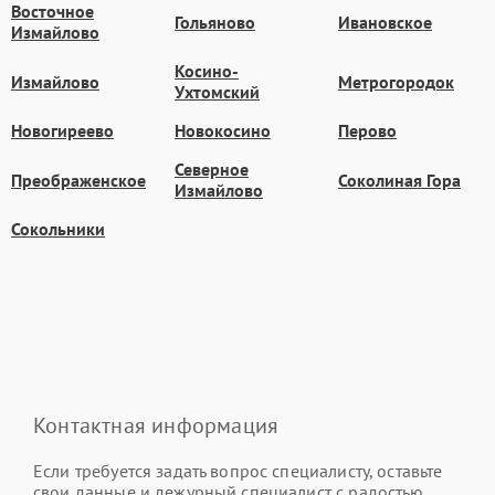
Восточное
Гольяново
Ивановское
Измайлово
Косино-
Измайлово
Метрогородок
Ухтомский
Новогиреево
Новокосино
Перово
Северное
Преображенское
Соколиная Гора
Измайлово
Сокольники
Контактная информация
Если требуется задать вопрос специалисту, оставьте
свои данные и дежурный специалист с радостью