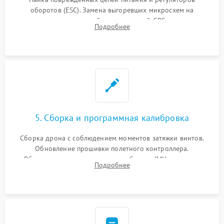
оборотов (ESC). Замена выгоревших микросхем на
материнской плате, модулей GPS
Подробнее
5. Сборка и программная калибровка
Сборка дрона с соблюдением моментов затяжки винтов.
Обновление прошивки полетного контроллера.
Обязательная программная калибровка IMU-сенсоров,
Подробнее
компаса, датчиков позиционирования и горизонта подвеса
камеры.