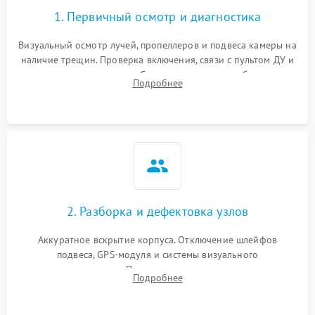
1. Первичный осмотр и диагностика
Визуальный осмотр лучей, пропеллеров и подвеса камеры на
наличие трещин. Проверка включения, связи с пультом ДУ и
передачи видеосигнала. Считывание логов ошибок через
Подробнее
полетное ПО для определения характера неисправности.
2. Разборка и дефектовка узлов
Аккуратное вскрытие корпуса. Отключение шлейфов
подвеса, GPS-модуля и системы визуального
позиционирования. Проверка полетного контроллера,
Подробнее
регуляторов оборотов (ESC) и бесколлекторных моторов на
короткое замыкание.