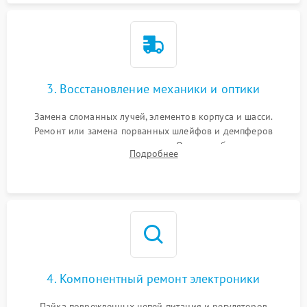
3. Восстановление механики и оптики
Замена сломанных лучей, элементов корпуса и шасси.
Ремонт или замена порванных шлейфов и демпферов
трехосевого подвеса камеры. Очистка объектива,
Подробнее
восстановление механизма фокусировки. Установка новых
пропеллеров.
4. Компонентный ремонт электроники
Пайка поврежденных цепей питания и регуляторов