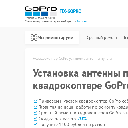
FIX-GOPRO
Ремонт устройств GoPro
Специализированный cервисный центр г.
Москва
Мы ремонтируем
Срочный ремонт
Це
еров GoPro в Москве
Квадрокоптер GoPro установка антенны пульта
Установка антенны п
квадрокоптере GoPr
Привезем и увезем квадрокоптер GoPro со
Гарантия на наши работы по ремонту квад
Срочный ремонт квадрокоптеров GoPro в т
20%
Скидка для вас до
Получите 1500 рублей на ремонт