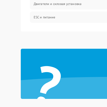
Двигатели и силовая установка
ESC и питание
Камера и подвес
Механические повреждения
?
Программные сбои
Связь и телеметрия
Температурные и внешние факторы
Пропеллеры