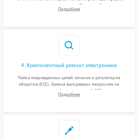
трехосевого подвеса камеры. Очистка объектива,
Подробнее
восстановление механизма фокусировки. Установка новых
пропеллеров.
4. Компонентный ремонт электроники
Пайка поврежденных цепей питания и регуляторов
оборотов (ESC). Замена выгоревших микросхем на
материнской плате, модулей GPS
Подробнее