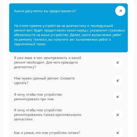
Какие документы вы предоставляете?
На этапе приема устройства на диагностику и последующий
ремонт вам будет предоставлен заказ-наряд с указанием страховых
обязательств на ваше устройство. Далее, после выполнения работ
по ремонту техники, вы получите акт выполненных работ и
гарантийный талон.
Я уже знаю в чем неисправность и какой
ремонт необходим. Для чего проводить
диагностику?
Мне нужен срочный ремонт. Сможете
сделать?
Я хочу, чтобы мое устройство
ремонтировали при мне.
Я хочу, чтобы мое устройство
ремонтировалось только оригинальными
запчастями.
Как я узнаю, что мое устройство готово?