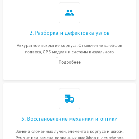
2. Разборка и дефектовка узлов
Аккуратное вскрытие корпуса. Отключение шлейфов
подвеса, GPS-модуля и системы визуального
позиционирования. Проверка полетного контроллера,
Подробнее
регуляторов оборотов (ESC) и бесколлекторных моторов на
короткое замыкание.
3. Восстановление механики и оптики
Замена сломанных лучей, элементов корпуса и шасси.
Ремонт или замена порванных шлейфов и демпферов