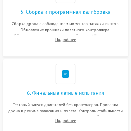
5. Сборка и программная калибровка
Сборка дрона с соблюдением моментов затяжки винтов.
Обновление прошивки полетного контроллера.
Обязательная программная калибровка IMU-сенсоров,
Подробнее
компаса, датчиков позиционирования и горизонта подвеса
камеры.
6. Финальные летные испытания
Тестовый запуск двигателей без пропеллеров. Проверка
дрона в режиме зависания и полета. Контроль стабильности
удержания точки, качества передачи видео, работы системы
Подробнее
возврата домой (RTH) и дальности радиосвязи.