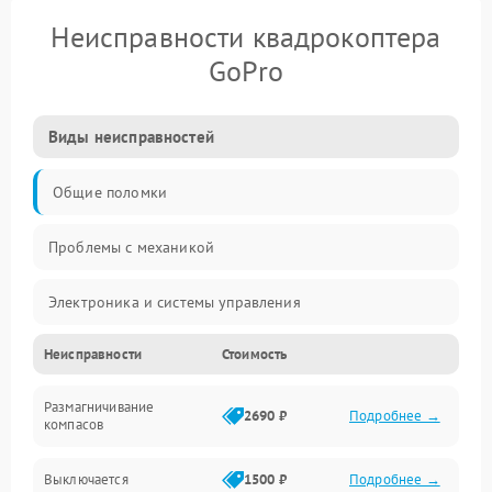
Неисправности квадрокоптера
GoPro
Виды неисправностей
Общие поломки
Проблемы с механикой
Электроника и системы управления
Неисправности
Стоимость
Проблемы с сигналом
Размагничивание
Двигатели и силовая установка
2690 ₽
Подробнее →
компасов
ESC и питание
Выключается
1500 ₽
Подробнее →