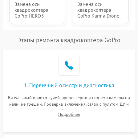
Замена оси
Замена оси
квадрокоптера
квадрокоптера
GoPro HERO5
GoPro Karma Drone
Этапы ремонта квадрокоптера GoPro
1. Первичный осмотр и диагностика
Визуальный осмотр лучей, пропеллеров и подвеса камеры на
наличие трещин. Проверка включения, связи с пультом ДУ и
передачи видеосигнала. Считывание логов ошибок через
Подробнее
полетное ПО для определения характера неисправности.