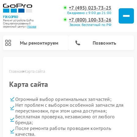
+7 (495) 023-73-25
Ежедневно с 9:00 до 21:00
FIX-GOPRO
+7 (800) 100-33-26
Ремонт устройств GoPro
Специализированный
Звонок бесплатный по РФ
cервисный центр г.
Москва
Мы ремонтируем
Позвонить
Главная
Карта сайта
Карта сайта
Огромный выбор оригинальных запчастей;
Нет проблем с выбором особенной запчасти для
переустановки, при этом цена доступная;
Бесплатная проверка, независимо от любого
бренда;
После ремонта работы проводим контроль
качества.