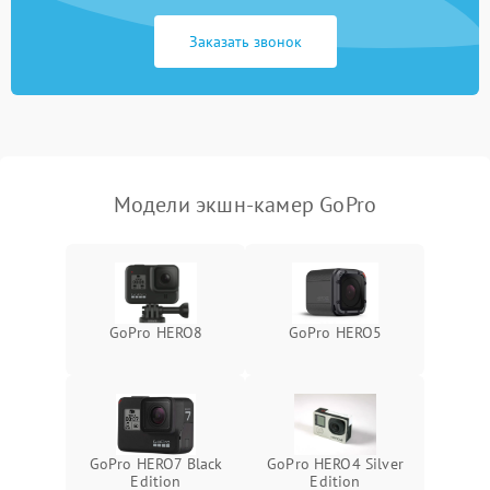
1500 ₽
Подробнее →
GPS
Заказать звонок
Неисправность системы
1000 ₽
Подробнее →
защиты от перегрузок
Поломка системы
автоматического
1000 ₽
Подробнее →
отключения
Модели экшн-камер GoPro
Неисправность системы
защиты от короткого
1000 ₽
Подробнее →
замыкания
Повреждение системы
1000 ₽
Подробнее →
GoPro HERO8
GoPro HERO5
защиты от перегрева
Неисправность системы
защиты от
1000 ₽
Подробнее →
перенапряжения
GoPro HERO7 Black
GoPro HERO4 Silver
Неисправность системы
Edition
Edition
1000 ₽
Подробнее →