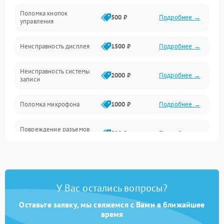
Механические повреждения
Поломка кнопок
500 ₽
Подробнее →
управления
Видео
Неисправность дисплея
1500 ₽
Подробнее →
Оптика
Неисправность системы
2000 ₽
Подробнее →
записи
Управление
Поломка микрофона
1000 ₽
Подробнее →
ПО
Повреждение разъемов
Корпус/Герметичность
500 ₽
Подробнее →
для подключения
Электронные компоненты
Неисправность системы
2000 ₽
Подробнее →
стабилизации
У Вас остались вопросы?
Поломка системы Wi-Fi
1500 ₽
Подробнее →
Оставьте заявку, мы свяжемся с Вами в ближайшее
время
Повреждение системы