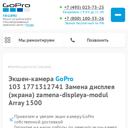
+7 (495) 023-73-25
Ежедневно с 9:00 до 21:00
FIX-GOPRO
+7 (800) 100-33-26
Ремонт устройств GoPro
Специализированный
Звонок бесплатный по РФ
cервисный центр г.
Москва
Мы ремонтируем
Позвонить
GoPro
Замена дисплея (экрана)
Экшен-камера
GoPro
103 1771312741 Замена дисплея
(экрана) zamena-displeya-modul
Array 1500
Привезем и увезем экшн-камеру GoPro
собственной доставкой
Гарантия на наши работы по ремонту экшн-камер