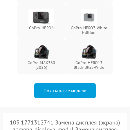
защиты от замыкания
Повреждение системы
1000 ₽
Подробнее →
защиты от перегрузок
GoPro HERO6
GoPro HERO7 White
Edition
Неисправность системы
1000 ₽
Подробнее →
защиты от перегрева
GoPro MAX360
GoPro HERO13
(2025)
Black Ultra‑Wide
Показать все модели
103 1771312741 Замена дисплея (экрана)
zamena-displeya-modul Замена дисплея