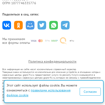
ОГРН 1077746335776
Поделиться в соц. сетях:
Мы принимаем
все формы оплаты
Политика конфиденциальности
Вся информация на сайте носит исключительно справочный характер.
Товарные знаки используются исключительно для описания устройств, в отношении которых
сервисные центры gopro-fix.ru предоставляют услуги по ремонту. Услуги оказываются в
неавторизованных сервисных центрах gopro-fix.ru, которые не связаны с правообладателями
товарных знаков или их официальными представителями.
Ремонт осуществляется для устройств, уже введенных в гражданский оборот в соответствии
Этот сайт использует файлы cookie. Вы можете
со статьей 1487 ГК РФ.
Использование товарных знаков не преследует цели индивидуализации услуг или введения
ознакомиться с
правилами использования
Согласен
потребителей в заблуждение, а служит для информирования о предоставляемых услугах по
ремонту техники указанных брендов.
файлов cookie
Представленная на сайте информация не является публичной офертой, определяемой
положениями Статьи 437(2) Гражданского кодекса РФ