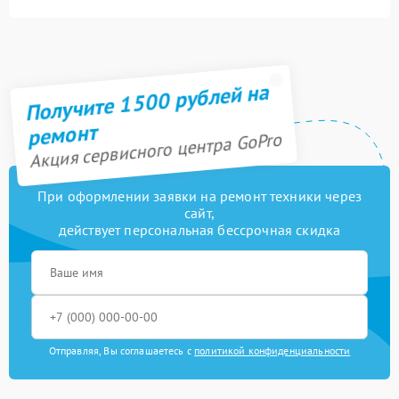
Замена модуля Wi-Fi
1200 рублей
Ремонт/замена датчика
600 рублей
температуры
Получите 1500 рублей на
Прошивка (Обновление
800 рублей
ПО)
ремонт
Акция сервисного центра GoPro
При оформлении заявки на ремонт техники через
сайт,
действует персональная бессрочная скидка
Отправляя, Вы соглашаетесь с
политикой конфиденциальности