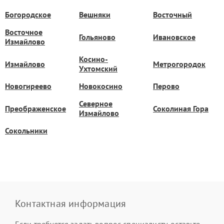
Богородское
Вешняки
Восточный
Восточное
Гольяново
Ивановское
Измайлово
Косино-
Измайлово
Метрогородок
Ухтомский
Новогиреево
Новокосино
Перово
Северное
Преображенское
Соколиная Гора
Измайлово
Сокольники
Контактная информация