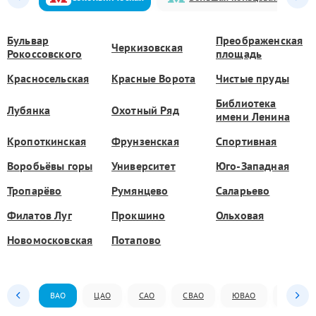
Бульвар
Преображенская
Черкизовская
Рокоссовского
площадь
Красносельская
Красные Ворота
Чистые пруды
Библиотека
Лубянка
Охотный Ряд
имени Ленина
Кропоткинская
Фрунзенская
Спортивная
Воробьёвы горы
Университет
Юго-Западная
Тропарёво
Румянцево
Саларьево
Филатов Луг
Прокшино
Ольховая
Новомосковская
Потапово
ВАО
ЦАО
САО
СВАО
ЮВАО
ЮАО