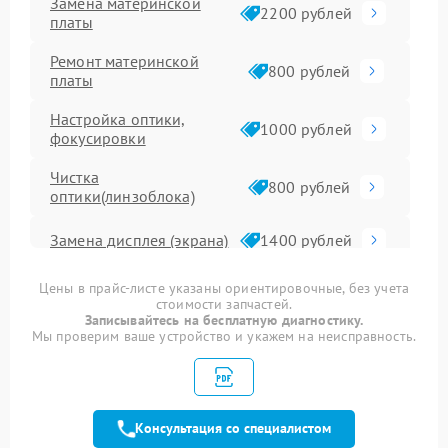
Замена материнской
2200 рублей
платы
Ремонт материнской
800 рублей
платы
Настройка оптики,
1000 рублей
фокусировки
Чистка
800 рублей
оптики(линзоблока)
Замена дисплея (экрана)
1400 рублей
Замена микрофона
800 рублей
Цены в прайс-листе указаны ориентировочные, без учета
стоимости запчастей.
Записывайтесь на бесплатную диагностику.
Ремонт/замена
Мы проверим ваше устройство и укажем на неисправность.
картоприемника(картридера)
800 рублей
sd
Замена оптики
1800 рублей
Консультация со специалистом