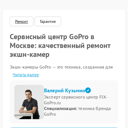
Ремонт
Гарантия
Сервисный центр GoPro в
Москве: качественный ремонт
экшн-камер
Экшн-камеры GoPro — это техника, созданная для
экстремальных условий, но даже такие надёжные
Читать далее
устройства могуть выходить из строя: внезапно
отключаться, терять изображение или страдать от
последствий падений. Наш сервисный центр GoPro
Валерий Кузьмин
в Москве предлагает профессиональный ремонт
Эксперт сервисного центр FIX-
любых моделей камер — от HERO до MAX.
GoPro.ru
Специализация:
техника бренда
Какие устройства GoPro мы
GoPro
ремонтируем