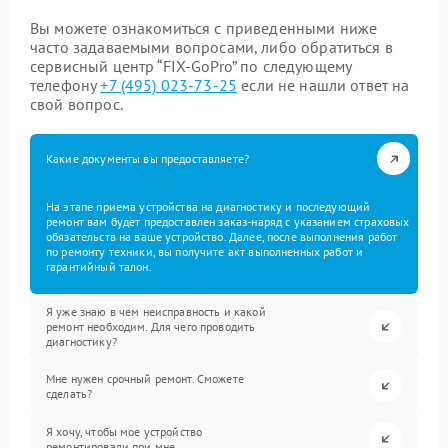
Вы можете ознакомиться с приведенными ниже
часто задаваемыми вопросами, либо обратиться в
сервисный центр “FIX-GoPro” по следующему
телефону
+7 (495) 023-73-25
если не нашли ответ на
свой вопрос.
Какие документы вы предоставляете?
На этапе приема устройства на диагностику и последующий
ремонт вам будет предоставлен заказ-наряд с указанием страховых
обязательств на ваше устройство. Далее, после выполнения работ
по ремонту техники, вы получите акт выполненных работ и
гарантийный талон.
Я уже знаю в чем неисправность и какой
ремонт необходим. Для чего проводить
диагностику?
Мне нужен срочный ремонт. Сможете
сделать?
Я хочу, чтобы мое устройство
ремонтировали при мне.