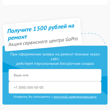
Замена модуля Wi-Fi
1200 рублей
Ремонт/замена датчика
600 рублей
температуры
Получите 1500 рублей на
Прошивка (Обновление
800 рублей
ПО)
ремонт
Акция сервисного центра GoPro
При оформлении заявки на ремонт техники через
сайт,
действует персональная бессрочная скидка
Отправляя, Вы соглашаетесь с
политикой конфиденциальности