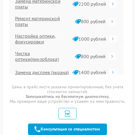
Замена материнской
2200 рублей
платы
Ремонт материнской
800 рублей
платы
Настройка оптики,
1000 рублей
фокусировки
Чистка
800 рублей
оптики(линзоблока)
Замена дисплея (экрана)
1400 рублей
Замена микрофона
800 рублей
Цены в прайс-листе указаны ориентировочные, без учета
стоимости запчастей.
Записывайтесь на бесплатную диагностику.
Ремонт/замена
Мы проверим ваше устройство и укажем на неисправность.
картоприемника(картридера)
800 рублей
sd
Замена оптики
1800 рублей
Консультация со специалистом