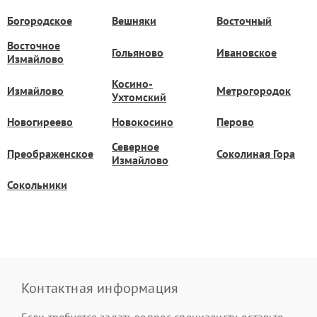
Богородское
Вешняки
Восточный
Восточное
Гольяново
Ивановское
Измайлово
Косино-
Измайлово
Метрогородок
Ухтомский
Новогиреево
Новокосино
Перово
Северное
Преображенское
Соколиная Гора
Измайлово
Сокольники
Контактная информация