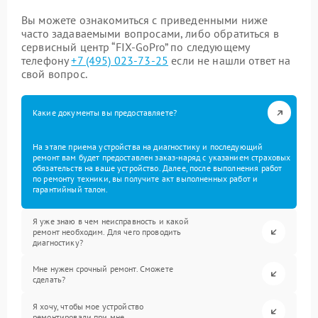
Вы можете ознакомиться с приведенными ниже
часто задаваемыми вопросами, либо обратиться в
сервисный центр “FIX-GoPro” по следующему
телефону
+7 (495) 023-73-25
если не нашли ответ на
свой вопрос.
Какие документы вы предоставляете?
На этапе приема устройства на диагностику и последующий
ремонт вам будет предоставлен заказ-наряд с указанием страховых
обязательств на ваше устройство. Далее, после выполнения работ
по ремонту техники, вы получите акт выполненных работ и
гарантийный талон.
Я уже знаю в чем неисправность и какой
ремонт необходим. Для чего проводить
диагностику?
Мне нужен срочный ремонт. Сможете
сделать?
Я хочу, чтобы мое устройство
ремонтировали при мне.