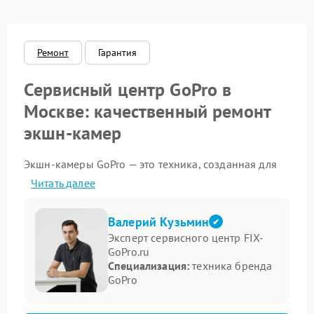
Ремонт
Гарантия
Сервисный центр GoPro в
Москве: качественный ремонт
экшн-камер
Экшн-камеры GoPro — это техника, созданная для
экстремальных условий, но даже такие надёжные
Читать далее
устройства могуть выходить из строя: внезапно
отключаться, терять изображение или страдать от
последствий падений. Наш сервисный центр GoPro
Валерий Кузьмин
в Москве предлагает профессиональный ремонт
Эксперт сервисного центр FIX-
любых моделей камер — от HERO до MAX.
GoPro.ru
Специализация:
техника бренда
Какие устройства GoPro мы
GoPro
ремонтируем