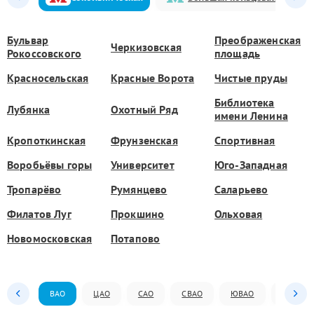
Бульвар
Преображенская
Черкизовская
Рокоссовского
площадь
Красносельская
Красные Ворота
Чистые пруды
Библиотека
Лубянка
Охотный Ряд
имени Ленина
Кропоткинская
Фрунзенская
Спортивная
Воробьёвы горы
Университет
Юго-Западная
Тропарёво
Румянцево
Саларьево
Филатов Луг
Прокшино
Ольховая
Новомосковская
Потапово
ВАО
ЦАО
САО
СВАО
ЮВАО
ЮАО