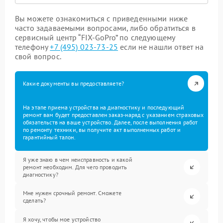
Вы можете ознакомиться с приведенными ниже
часто задаваемыми вопросами, либо обратиться в
сервисный центр “FIX-GoPro” по следующему
телефону
+7 (495) 023-73-25
если не нашли ответ на
свой вопрос.
Какие документы вы предоставляете?
На этапе приема устройства на диагностику и последующий
ремонт вам будет предоставлен заказ-наряд с указанием страховых
обязательств на ваше устройство. Далее, после выполнения работ
по ремонту техники, вы получите акт выполненных работ и
гарантийный талон.
Я уже знаю в чем неисправность и какой
ремонт необходим. Для чего проводить
диагностику?
Мне нужен срочный ремонт. Сможете
сделать?
Я хочу, чтобы мое устройство