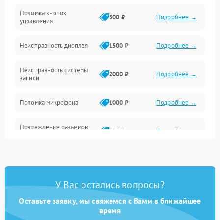
Механические повреждения
Поломка кнопок
500 ₽
Подробнее →
управления
Видео
Неисправность дисплея
1500 ₽
Подробнее →
Оптика
Неисправность системы
2000 ₽
Подробнее →
записи
Управление
Поломка микрофона
1000 ₽
Подробнее →
ПО
Повреждение разъемов
Корпус/Герметичность
500 ₽
Подробнее →
для подключения
Электронные компоненты
Неисправность системы
2000 ₽
Подробнее →
стабилизации
У Вас остались вопросы?
Поломка системы Wi-Fi
1500 ₽
Подробнее →
Оставьте заявку, мы свяжемся с Вами в ближайшее
время
Повреждение системы