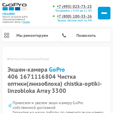
+7 (495) 023-73-25
Ежедневно с 9:00 до 21:00
FIX-GOPRO
+7 (800) 100-33-26
Ремонт устройств GoPro
Специализированный
Звонок бесплатный по РФ
cервисный центр г.
Москва
Мы ремонтируем
Позвонить
GoPro
Чистка оптики(линзоблока)
Экшен-камера
GoPro
406 1671116804 Чистка
оптики(линзоблока) chistka-optiki-
linzobloka Array 3300
Привезем и увезем экшн-камеру GoPro
собственной доставкой
Гарантия на наши работы по ремонту экшн-камер