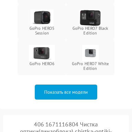
защиты от замыкания
Повреждение системы
1000 ₽
Подробнее →
защиты от перегрузок
GoPro HERO5
GoPro HERO7 Black
Session
Edition
Неисправность системы
1000 ₽
Подробнее →
защиты от перегрева
GoPro HERO6
GoPro HERO7 White
Edition
Показать все модели
406 1671116804 Чистка
оптики(линзоблока) chistka-optiki-