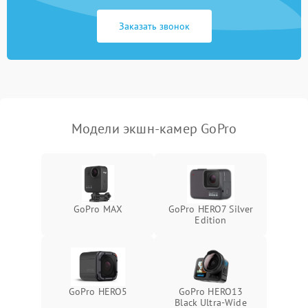
1500 ₽
Подробнее →
GPS
Заказать звонок
Неисправность системы
1000 ₽
Подробнее →
защиты от перегрузок
Поломка системы
автоматического
1000 ₽
Подробнее →
отключения
Модели экшн-камер GoPro
Неисправность системы
защиты от короткого
1000 ₽
Подробнее →
замыкания
Повреждение системы
1000 ₽
Подробнее →
GoPro MAX
GoPro HERO7 Silver
защиты от перегрева
Edition
Неисправность системы
защиты от
1000 ₽
Подробнее →
перенапряжения
GoPro HERO5
GoPro HERO13
Неисправность системы
Black Ultra‑Wide
1000 ₽
Подробнее →