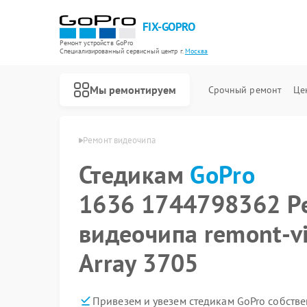
FIX-GOPRO
Ремонт устройств GoPro
Специализированный cервисный центр г.
Москва
Мы ремонтируем
Срочный ремонт
Це
вная
Стедикам GoPro
Ремонт видеочипа
Стедикам
Ремонт квадрокоптеров GoPro
GoPro
1636 1744798362 Р
видеочипа remont-v
Array 3705
Привезем и увезем стедикам GoPro собств