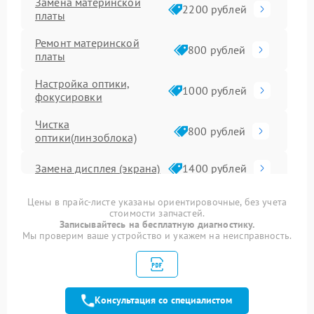
Замена материнской
2200 рублей
платы
Ремонт материнской
800 рублей
платы
Настройка оптики,
1000 рублей
фокусировки
Чистка
800 рублей
оптики(линзоблока)
Замена дисплея (экрана)
1400 рублей
Замена микрофона
800 рублей
Цены в прайс-листе указаны ориентировочные, без учета
стоимости запчастей.
Записывайтесь на бесплатную диагностику.
Ремонт/замена
Мы проверим ваше устройство и укажем на неисправность.
картоприемника(картридера)
800 рублей
sd
Замена оптики
1800 рублей
Консультация со специалистом