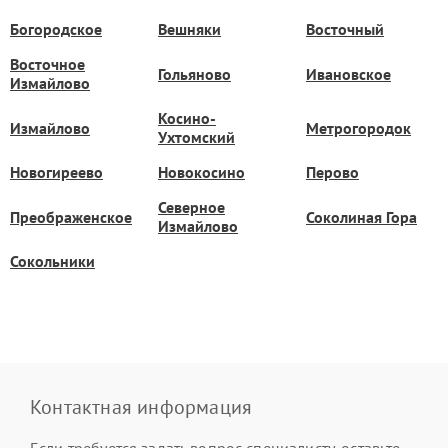
Богородское
Вешняки
Восточный
Восточное
Гольяново
Ивановское
Измайлово
Косино-
Измайлово
Метрогородок
Ухтомский
Новогиреево
Новокосино
Перово
Северное
Преображенское
Соколиная Гора
Измайлово
Сокольники
Контактная информация