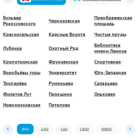
Бульвар
Преображенская
Черкизовская
Рокоссовского
площадь
Красносельская
Красные Ворота
Чистые пруды
Библиотека
Лубянка
Охотный Ряд
имени Ленина
Кропоткинская
Фрунзенская
Спортивная
Воробьёвы горы
Университет
Юго-Западная
Тропарёво
Румянцево
Саларьево
Филатов Луг
Прокшино
Ольховая
Новомосковская
Потапово
ВАО
ЦАО
САО
СВАО
ЮВАО
ЮАО