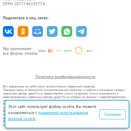
ОГРН 1077746335776
Поделиться в соц. сетях:
Мы принимаем
все формы оплаты
Политика конфиденциальности
Вся информация на сайте носит исключительно справочный характер.
Товарные знаки используются исключительно для описания устройств, в отношении которых
сервисные центры gopro-fix.ru предоставляют услуги по ремонту. Услуги оказываются в
неавторизованных сервисных центрах gopro-fix.ru, которые не связаны с правообладателями
товарных знаков или их официальными представителями.
Ремонт осуществляется для устройств, уже введенных в гражданский оборот в соответствии
Этот сайт использует файлы cookie. Вы можете
со статьей 1487 ГК РФ.
Использование товарных знаков не преследует цели индивидуализации услуг или введения
ознакомиться с
правилами использования
Согласен
потребителей в заблуждение, а служит для информирования о предоставляемых услугах по
ремонту техники указанных брендов.
файлов cookie
Представленная на сайте информация не является публичной офертой, определяемой
положениями Статьи 437(2) Гражданского кодекса РФ