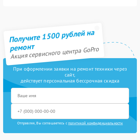
Замена модуля Wi-Fi
1200 рублей
Ремонт/замена датчика
600 рублей
температуры
Получите 1500 рублей на
Прошивка (Обновление
800 рублей
ПО)
ремонт
Акция сервисного центра GoPro
При оформлении заявки на ремонт техники через
сайт,
действует персональная бессрочная скидка
Отправляя, Вы соглашаетесь с
политикой конфиденциальности