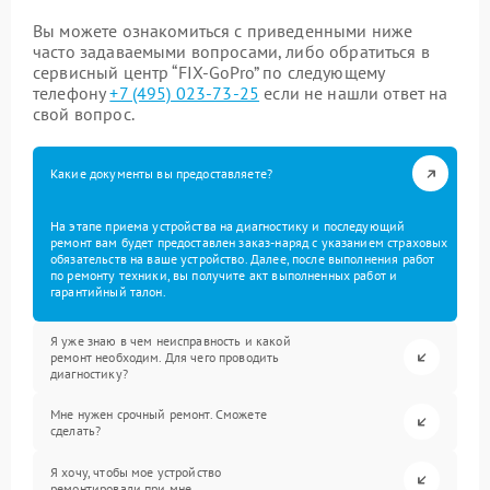
Вы можете ознакомиться с приведенными ниже
часто задаваемыми вопросами, либо обратиться в
сервисный центр “FIX-GoPro” по следующему
телефону
+7 (495) 023-73-25
если не нашли ответ на
свой вопрос.
Какие документы вы предоставляете?
На этапе приема устройства на диагностику и последующий
ремонт вам будет предоставлен заказ-наряд с указанием страховых
обязательств на ваше устройство. Далее, после выполнения работ
по ремонту техники, вы получите акт выполненных работ и
гарантийный талон.
Я уже знаю в чем неисправность и какой
ремонт необходим. Для чего проводить
диагностику?
Мне нужен срочный ремонт. Сможете
сделать?
Я хочу, чтобы мое устройство
ремонтировали при мне.