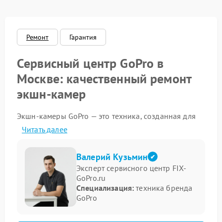
Ремонт
Гарантия
Сервисный центр GoPro в
Москве: качественный ремонт
экшн-камер
Экшн-камеры GoPro — это техника, созданная для
экстремальных условий, но даже такие надёжные
Читать далее
устройства могуть выходить из строя: внезапно
отключаться, терять изображение или страдать от
последствий падений. Наш сервисный центр GoPro
Валерий Кузьмин
в Москве предлагает профессиональный ремонт
Эксперт сервисного центр FIX-
любых моделей камер — от HERO до MAX.
GoPro.ru
Специализация:
техника бренда
Какие устройства GoPro мы
GoPro
ремонтируем