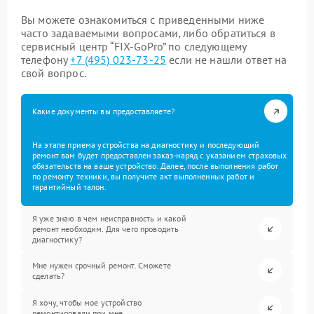
Вы можете ознакомиться с приведенными ниже
часто задаваемыми вопросами, либо обратиться в
сервисный центр “FIX-GoPro” по следующему
телефону
+7 (495) 023-73-25
если не нашли ответ на
свой вопрос.
Какие документы вы предоставляете?
На этапе приема устройства на диагностику и последующий
ремонт вам будет предоставлен заказ-наряд с указанием страховых
обязательств на ваше устройство. Далее, после выполнения работ
по ремонту техники, вы получите акт выполненных работ и
гарантийный талон.
Я уже знаю в чем неисправность и какой
ремонт необходим. Для чего проводить
диагностику?
Мне нужен срочный ремонт. Сможете
сделать?
Я хочу, чтобы мое устройство
ремонтировали при мне.