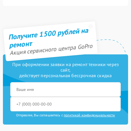
Замена модуля Wi-Fi
1200 рублей
Ремонт/замена датчика
600 рублей
температуры
Получите 1500 рублей на
Прошивка (Обновление
800 рублей
ПО)
ремонт
Акция сервисного центра GoPro
При оформлении заявки на ремонт техники через
сайт,
действует персональная бессрочная скидка
Отправляя, Вы соглашаетесь с
политикой конфиденциальности