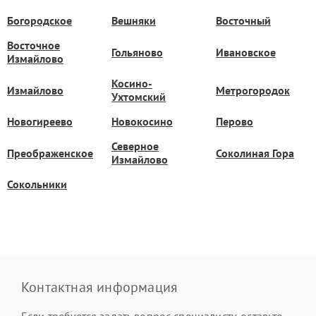
Богородское
Вешняки
Восточный
Восточное
Гольяново
Ивановское
Измайлово
Косино-
Измайлово
Метрогородок
Ухтомский
Новогиреево
Новокосино
Перово
Северное
Преображенское
Соколиная Гора
Измайлово
Сокольники
Контактная информация