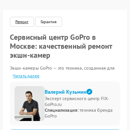
Ремонт
Гарантия
Сервисный центр GoPro в
Москве: качественный ремонт
экшн-камер
Экшн-камеры GoPro — это техника, созданная для
экстремальных условий, но даже такие надёжные
Читать далее
устройства могуть выходить из строя: внезапно
отключаться, терять изображение или страдать от
последствий падений. Наш сервисный центр GoPro
Валерий Кузьмин
в Москве предлагает профессиональный ремонт
Эксперт сервисного центр FIX-
любых моделей камер — от HERO до MAX.
GoPro.ru
Специализация:
техника бренда
Какие устройства GoPro мы
GoPro
ремонтируем