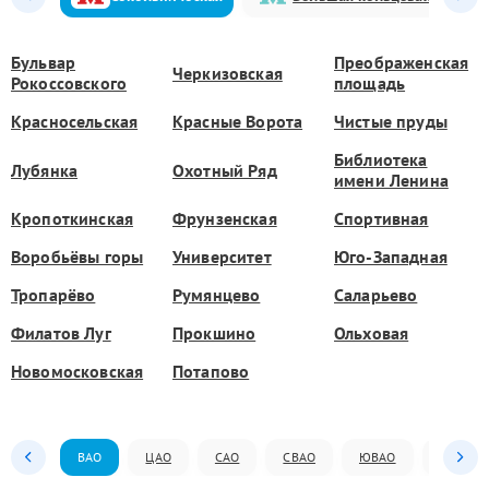
Бульвар
Преображенская
Черкизовская
Рокоссовского
площадь
Красносельская
Красные Ворота
Чистые пруды
Библиотека
Лубянка
Охотный Ряд
имени Ленина
Кропоткинская
Фрунзенская
Спортивная
Воробьёвы горы
Университет
Юго-Западная
Тропарёво
Румянцево
Саларьево
Филатов Луг
Прокшино
Ольховая
Новомосковская
Потапово
ВАО
ЦАО
САО
СВАО
ЮВАО
ЮАО