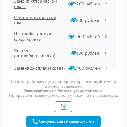
Замена материнской
2200 рублей
платы
Ремонт материнской
800 рублей
платы
Настройка оптики,
1000 рублей
фокусировки
Чистка
800 рублей
оптики(линзоблока)
Замена дисплея (экрана)
1400 рублей
Замена микрофона
800 рублей
Цены в прайс-листе указаны ориентировочные, без учета
стоимости запчастей.
Записывайтесь на бесплатную диагностику.
Ремонт/замена
Мы проверим ваше устройство и укажем на неисправность.
картоприемника(картридера)
800 рублей
sd
Замена оптики
1800 рублей
Консультация со специалистом