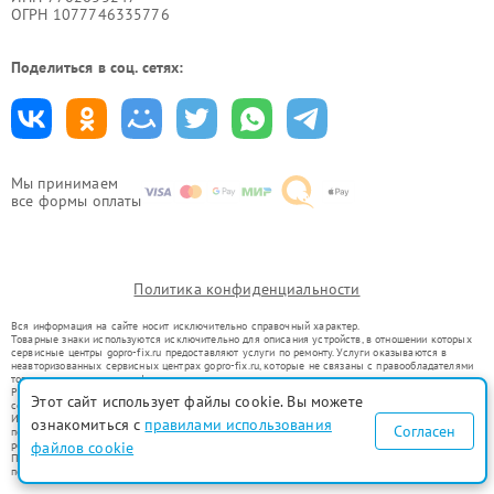
ОГРН 1077746335776
Поделиться в соц. сетях:
Мы принимаем
все формы оплаты
Политика конфиденциальности
Вся информация на сайте носит исключительно справочный характер.
Товарные знаки используются исключительно для описания устройств, в отношении которых
сервисные центры gopro-fix.ru предоставляют услуги по ремонту. Услуги оказываются в
неавторизованных сервисных центрах gopro-fix.ru, которые не связаны с правообладателями
товарных знаков или их официальными представителями.
Ремонт осуществляется для устройств, уже введенных в гражданский оборот в соответствии
Этот сайт использует файлы cookie. Вы можете
со статьей 1487 ГК РФ.
Использование товарных знаков не преследует цели индивидуализации услуг или введения
ознакомиться с
правилами использования
Согласен
потребителей в заблуждение, а служит для информирования о предоставляемых услугах по
ремонту техники указанных брендов.
файлов cookie
Представленная на сайте информация не является публичной офертой, определяемой
положениями Статьи 437(2) Гражданского кодекса РФ