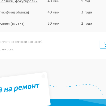
 оптики, фокусировки
40 мин
1 год
тики(линзоблока)
40 мин
3 года
сплея (экрана)
30 мин
2 года
икрофона
100 мин
3 года
 учета стоимости запчастей.
амена
60 мин
1 год
равность.
мника(картридера) sd
птики
90 мин
1 год
дуля Wi-Fi
100 мин
1 год
й на ремонт
мена датчика
50 мин
2 года
уры
 (Обновление ПО)
50 мин
1 год