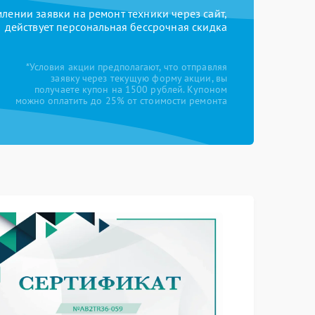
ении заявки на ремонт техники через сайт,
действует персональная бессрочная скидка
*Условия акции предполагают, что отправляя
заявку через текущую форму акции, вы
получаете купон на 1500 рублей. Купоном
можно оплатить до 25% от стоимости ремонта