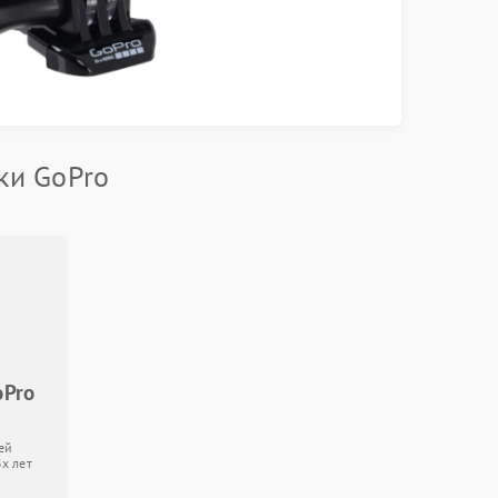
ки GoPro
oPro
ей
3х лет