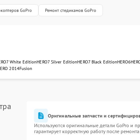
ка или восстановление программной части.
зврат владельцу с гарантийным талоном.
окоптеров GoPro
Ремонт стедикамов GoPro
RO7 White Edition
HERO7 Silver Edition
HERO7 Black Edition
HERO6
HERO
ERO 2014
Fusion
тра
Оригинальные запчасти и сертифициро
Используются оригинальные детали GoPro и п
гарантирует корректную работу после ремонта