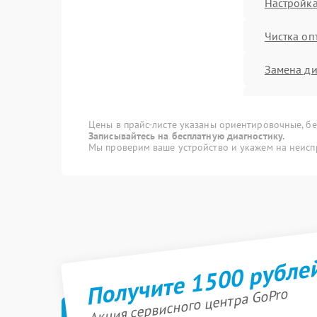
Настройка
Чистка оп
Замена ди
Замена м
Цены в прайс-листе указаны ориентировочные, без
Ремонт/з
Записывайтесь на бесплатную диагностику.
Мы проверим ваше устройство и укажем на неисп
картоприе
Замена о
Замена мо
Получите 1500 рубле
Ремонт/за
температ
Акция сервисного центра GoPro
Прошивка