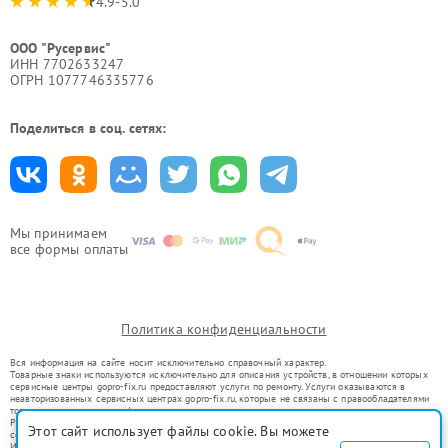
4.9-5.0
ООО "Русервис"
ИНН 7702633247
ОГРН 1077746335776
Поделиться в соц. сетях:
Мы принимаем
все формы оплаты
Политика конфиденциальности
Вся информация на сайте носит исключительно справочный характер.
Товарные знаки используются исключительно для описания устройств, в отношении которых
сервисные центры gopro-fix.ru предоставляют услуги по ремонту. Услуги оказываются в
неавторизованных сервисных центрах gopro-fix.ru, которые не связаны с правообладателями
товарных знаков или их официальными представителями.
Ремонт осуществляется для устройств, уже введенных в гражданский оборот в соответствии
Этот сайт использует файлы cookie. Вы можете
со статьей 1487 ГК РФ.
Использование товарных знаков не преследует цели индивидуализации услуг или введения