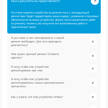
Какие документы вы предоставляете?
На этапе приема устройства на диагностику и последующий
ремонт вам будет предоставлен заказ-наряд с указанием страховых
обязательств на ваше устройство. Далее, после выполнения работ
по ремонту техники, вы получите акт выполненных работ и
гарантийный талон.
Я уже знаю в чем неисправность и какой
ремонт необходим. Для чего проводить
диагностику?
Мне нужен срочный ремонт. Сможете
сделать?
Я хочу, чтобы мое устройство
ремонтировали при мне.
Я хочу, чтобы мое устройство
ремонтировалось только оригинальными
запчастями.
Как я узнаю, что мое устройство готово?