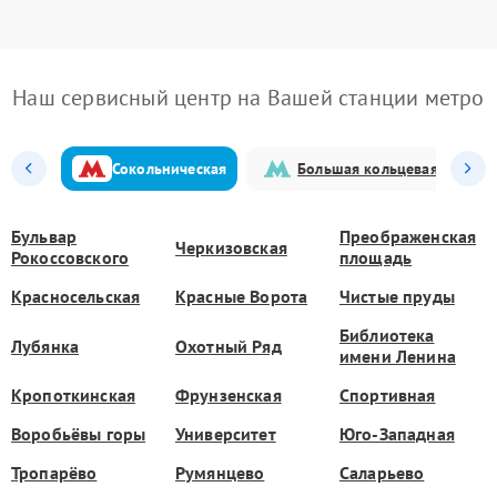
Наш сервисный центр на Вашей станции метро
Сокольническая
Большая кольцевая
Бульвар
Преображенская
Черкизовская
Рокоссовского
площадь
Красносельская
Красные Ворота
Чистые пруды
Библиотека
Лубянка
Охотный Ряд
имени Ленина
Кропоткинская
Фрунзенская
Спортивная
Воробьёвы горы
Университет
Юго-Западная
Тропарёво
Румянцево
Саларьево