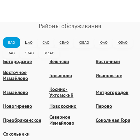
Районы обслуживания
ВАО
ЦАО
САО
СВАО
ЮВАО
ЮАО
ЮЗАО
ЗАО
СЗАО
ЗелАО
Богородское
Вешняки
Восточный
Восточное
Гольяново
Ивановское
Измайлово
Косино-
Измайлово
Метрогородок
Ухтомский
Новогиреево
Новокосино
Перово
Северное
Преображенское
Соколиная Гора
Измайлово
Сокольники