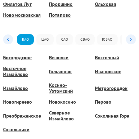
Филатов Луг
Прокшино
Ольховая
Новомосковская
Потапово
ВАО
ЦАО
САО
СВАО
ЮВАО
ЮАО
Богородское
Вешняки
Восточный
Восточное
Гольяново
Ивановское
Измайлово
Косино-
Измайлово
Метрогородок
Ухтомский
Новогиреево
Новокосино
Перово
Северное
Преображенское
Соколиная Гора
Измайлово
Сокольники